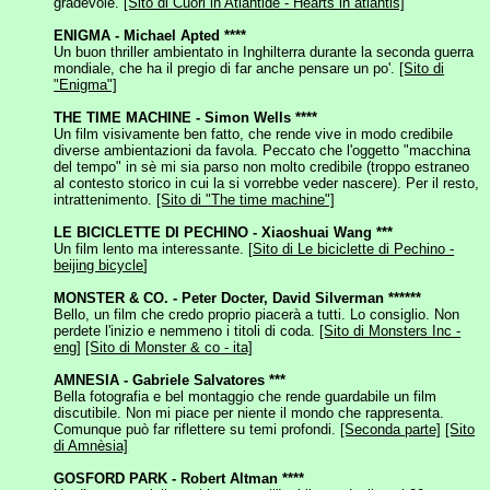
gradevole.
[Sito di Cuori in Atlantide - H
earts in atlantis]
ENIGMA - Michael Apted ****
Un buon thriller ambientato in Inghilterra durante la seconda guerra
mondiale, che ha il pregio di far anche pensare un po'.
[Sito di
"Enigma"]
THE TIME MACHINE - Simon Wells ****
Un film visivamente ben fatto, che rende vive in modo credibile
diverse ambientazioni da favola. Peccato che l'oggetto "macchina
del tempo" in sè mi sia parso non molto credibile (troppo estraneo
al contesto storico in cui la si vorrebbe veder nascere). Per il resto,
intrattenimento.
[Sito di "The time machine"]
LE BICICLETTE DI PECHINO - Xiaoshuai Wang ***
Un film lento ma interessante. [
Sito di Le biciclette di Pechino -
beijing bicycle
]
MONSTER & CO. - Peter Docter, David Silverman ******
Bello, un film che credo proprio piacerà a tutti. Lo consiglio. Non
perdete l'inizio e nemmeno i titoli di coda.
[Sito di Monsters Inc -
eng]
[Sito di Monster & co - ita]
AMNESIA - Gabriele Salvatores ***
Bella fotografia e bel montaggio che rende guardabile un film
discutibile. Non mi piace per niente il mondo che rappresenta.
Comunque può far riflettere su temi profondi.
[Seconda parte]
[Sito
di Amnèsia]
GOSFORD PARK - Robert Altman ****