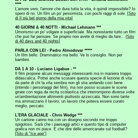
****
L'amore vero, l'amore che dura tutta la vita, è quindi impossibile? Io
spero di no. Un film un po' pessimista, con pochi raggi di sole.
[Sito
di Il più bel giorno della mia vita]
40 GIORNI & 40 NOTTI - Michael Lehmann ***
Umorismo un po' volgare e superficiale. Ma nonostante tutto un film
che può far pensare. Se proprio non avete di meglio da fare...
[Sito
di 40 days and 40 nights]
PARLA CON LEI - Pedro Almodovar *****
Un film bello. Drammatico ma bello. Ve lo consiglio. Non per
bambini.
DA 1 A 10 - Luciano Ligabue - **
Il film propone alcuni messaggi interessanti ma in maniera troppo
didascalica. Potrei anche scusare questa specie di lezione di vita
da parte di chi la vita sembra non gli stia andando così bene
(intendo i personaggi del film), ma non posso scusare le scene
girate con regia da recita scolastica che interrompono diverse volte
un'ambientazione altrimenti piuttosto azzeccata. Non sono tante
ma ammazzano il lavoro; un lavoro che poteva essere curato
meglio, peccato.
L'ERA GLACIALE - Chris Wedge ***
Un cartone carino ma con un disegno secondo me troppo
spigoloso. Sarà che i paesaggi artici e questo tipo di computer
grafica non mi piace. E che dire delle americanate sul football?
[Sito di "Ice age"]