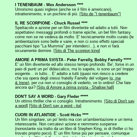
I TENENBAUM - Wes Andersson ****
Umorismo quasi inglese (anche se il film è americano),
intrattenimento, e un pochino di più.
[Sito de "I tenenbaum"]
IL RE SCORPIONE - Chuck Russel ****
Spettacolo e azione per un film divertente ed adatto a tutti. Non
aspettatevi messaggi profondi o trame epiche, un bel film fantasy
come non se ne vedeva da molto. E' tecnicamente molto curato (le
ambientazioni sono belle e varie, e non ci sono effetti speciali
pacchiani tipo "La Mummia" per intenderci...), e non vi farà
sicuramente dormire.
[Sito di The scorpion king]
AMORE A PRIMA SVISTA - Peter Farrelly, Bobby Farrelly *****
E' un film divertente ed allo stesso tempo profondo. Be', forse in un
paio di punti un po' didascalico, ma lo sapete, io sono un po' troppo
esigente... in tutto... E' adatto a tutti (quasi non riesco a credere
che sia opera degli stessi fratelly Farrelly del volgare
Io, me
& Irene
), per cui non vi consiglio di vederlo, ve lo ordino! Che fate
ancora qui?
[Sito di Amore a prima svista - Shallow hall]
DON'T SAY A WORD - Gary Fleder *****
Un ottimo thriller che vi consiglio. Intrattenimento.
[Sito di Don't say
a word]
[Sito di Don't say a word - ita]
CUORI IN ATLANTIDE - Scott Hicks ****
Un film singolare, un po' lento ma con un'ambientazione e un tema
interessante. Non cercatevi azione e nemmeno suspense
(nonostante sia tratto da un libro di Stephen King, io di thriller ci ho
trovato proprio poco). E' un film forse più per pensare, comunque