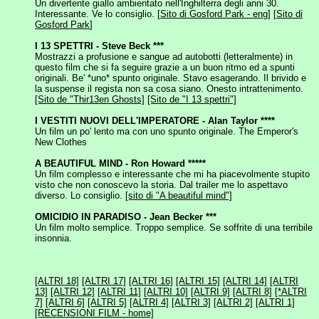
Un divertente giallo ambientato nell'Inghilterra degli anni 30.
Interessante. Ve lo consiglio. [
Sito di Gosford Park - eng
] [
Sito di
Gosford Park
]
I 13 SPETTRI - Steve Beck ***
Mostrazzi a profusione e sangue ad autobotti (letteralmente) in
questo film che si fa seguire grazie a un buon ritmo ed a spunti
originali. Be' *uno* spunto originale. Stavo esagerando. Il brivido e
la suspense il regista non sa cosa siano. Onesto intrattenimento.
[Sito de "Thir13en Ghosts]
[Sito de "I 13 spettri"]
I VESTITI NUOVI DELL'IMPERATORE - Alan Taylor ****
Un film un po' lento ma con uno spunto originale. The Emperor's
New Clothes
A BEAUTIFUL MIND - Ron Howard *****
Un film complesso e interessante che mi ha piacevolmente stupito
visto che non conoscevo la storia. Dal trailer me lo aspettavo
diverso. Lo consiglio.
[sito di "A beautiful mind"]
OMICIDIO IN PARADISO - Jean Becker ***
Un film molto semplice. Troppo semplice. Se soffrite di una terribile
insonnia.
[ALTRI 18]
[ALTRI 17]
[ALTRI 16]
[ALTRI 15]
[ALTRI 14]
[ALTRI
13]
[ALTRI 12]
[ALTRI 11]
[ALTRI 10]
[ALTRI 9]
[ALTRI 8]
[*ALTRI
7]
[ALTRI 6]
[ALTRI 5]
[ALTRI 4]
[ALTRI 3]
[ALTRI 2]
[ALTRI 1]
[RECENSIONI FILM - home]