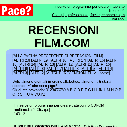
Ti serve un programma per creare il tuo sito
Internet?
Clic qui, professionale, facile, economico, in
Italiano!
RECENSIONI
FILM.COM
[ALLA PAGINA PRECEDENTE DI RECENSIONI FILM]
[ALTRI 20]
[ALTRI 19]
[ALTRI 18]
[ALTRI 17]
[ALTRI 16]
[ALTRI
15]
[ALTRI 14]
[ALTRI 13]
[ALTRI 12]
[ALTRI 11]
[ALTRI 10]
[ALTRI 9]
[ALTRI 8]
[*ALTRI 7]
[ALTRI 6]
[ALTRI 5]
[ALTRI 4]
[ALTRI 3]
[ALTRI 2]
[ALTRI 1]
[RECENSIONI FILM - home]
Beh, almeno ordinarli in ordine alfabetico, almeno..., ti starai
dicendo. E’ che sono pigro!
Ok ci sto provando:
0123456789
A
B
C
D
E
F
G
H
I
JK
L
M
N
O
P
Q
R
S
T
U
V
WXYZ
[Ti serve un programma per creare cataloghi o CDROM
multimediali? Clic qui]
140-121
IL PIU' BEL GIORNO DELLA MIA VITA - Cristina Comencini