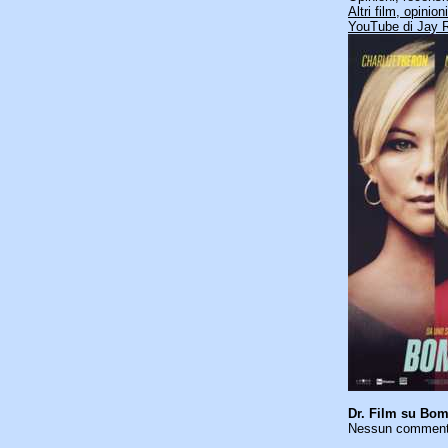
Altri film, opinio
YouTube di Jay R
Dr. Film su Bom
Nessun commento 