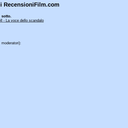
 di RecensioniFilm.com
 sotto.
ll - La voce dello scandalo
 moderatori):