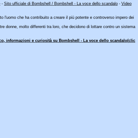
e
-
Sito ufficiale di Bombshell / Bombshell - La voce dello scandalo
-
Video
to l'uomo che ha contribuito a creare il più potente e controverso impero dei
 tre donne, molto differenti tra loro, che decidono di lottare contro un sistema
ico, informazioni e curiosità su Bombshell - La voce dello scandalo(clic