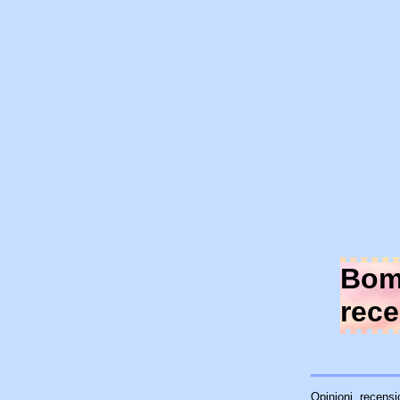
Bomb
rece
Opinioni, recens