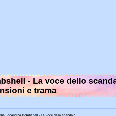
shell - La voce dello scanda
nsioni
e trama
ione, locandina Bombshell - La voce dello scandalo