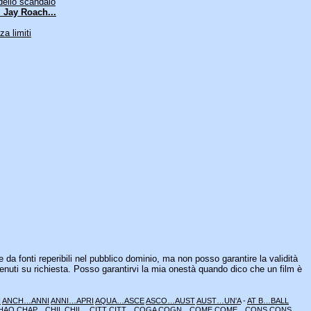
dello scandalo
 Jay Roach...
a limiti
e da fonti reperibili nel pubblico dominio, ma non posso garantire la validità
enuti su richiesta. Posso garantirvi la mia onestà quando dico che un film è
H
ANCH…ANNI
ANNI…APRI
AQUA…ASCE
ASCO…AUST
AUST…UN'A
-
AT B…BALL
HAO
CHAP…CHIL
CHIL…CITT
CITT…COGA
COGN…COME
COME…CONS
CONS…