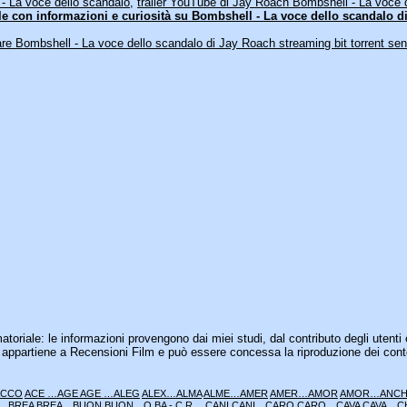
- La voce dello scandalo
,
trailer YouTube di Jay Roach Bombshell - La voce 
le con informazioni e curiosità su Bombshell - La voce dello scandalo di
e Bombshell - La voce dello scandalo di Jay Roach streaming bit torrent senz
matoriale: le informazioni provengono dai miei studi, dal contributo degli utenti 
om appartiene a Recensioni Film e può essere concessa la riproduzione dei cont
ACCO
ACE …AGE
AGE …ALEG
ALEX…ALMA
ALME…AMER
AMER…AMOR
AMOR…ANC
 …BREA
BREA…BUON
BUON…O BA
-
C.R.…CANI
CANI…CARO
CARO…CAVA
CAVA…C