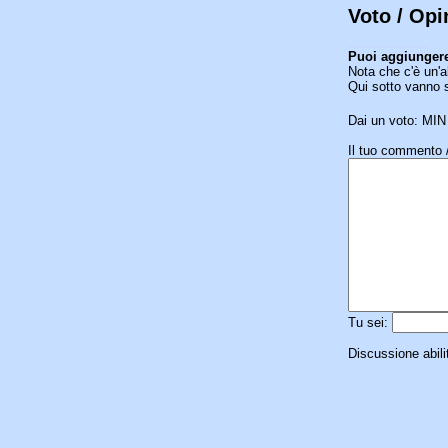
Voto / Opi
[an error occurred while processing this directive]
Puoi aggiungere
Nota che c'è un'a
Qui sotto vanno 
Dai un voto: MI
Il tuo commento /
Tu sei:
Discussione abili