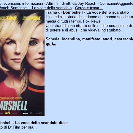
ni, recensioni, informazioni
-
Altri film diretti da Jay Roach
-
Correzioni/Aggiunt
oach Bombshell - La voce dello scandalo
-
Cerca e trova...
Trama di Bombshell - La voce dello scandalo
L'incredibile storia delle donne che hanno spodesta
media di tutti i tempi, Fox News.
Uno straordinario ritratto delle scelte coraggiose di
di potere e di abusi, che vigeva indisturbato.
Scheda, locandina, manifesto, attori, cast tecn
qui)...
bshell - La voce dello scandalo dice:
di Dr.Film per ora...