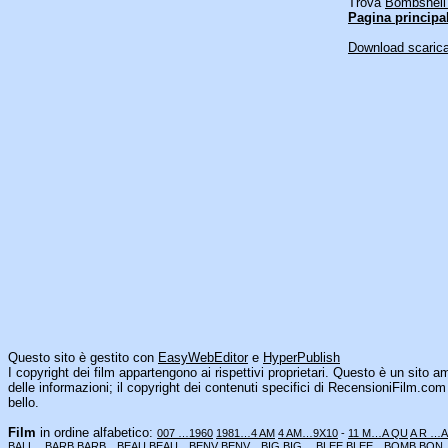
Trova
Bombshell 
Pagina principa
Download scaricar
Questo sito è gestito con
EasyWebEditor
e
HyperPublish
I copyright dei film appartengono ai rispettivi proprietari. Questo è un sito a
delle informazioni; il copyright dei contenuti specifici di RecensioniFilm.c
bello.
Film
in ordine alfabetico:
007 …1960
1981…4 AM
4 AM…9X10
-
11 M…A QU
A R …
BALL…BARB
BARB…BEAU
BEAU…BENV
BENV…BIG
BIG …BLEE
BLEE…BOMB
BON