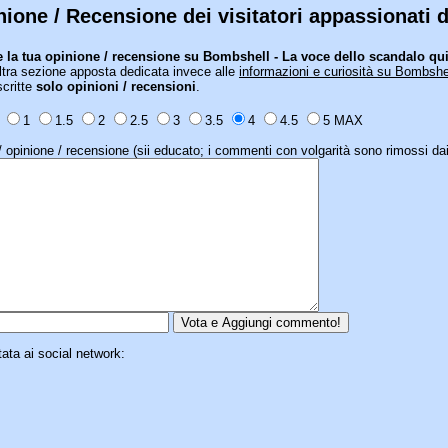
nione / Recensione dei visitatori appassionati
 la tua opinione / recensione su Bombshell - La voce dello scandalo qui
ltra sezione apposta dedicata invece alle
informazioni e curiosità su Bombshe
scritte
solo opinioni / recensioni
.
N
1
1.5
2
2.5
3
3.5
4
4.5
5 MAX
 opinione / recensione (sii educato; i commenti con volgarità sono rimossi dai
tata ai social network: