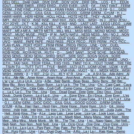
DELL
DELL…DIAR
DIAR…DIVE
DIVE…DON'
DON'…DRIF
DRIL…LOS
-
E.T.…EDUK
EDUT…EMBE
EMER…ERED
ERED…EVER
EVER…UN'E
-
FA' …FANT
FANT…FERM
FERM…FINE
FINE…FOLL
FOLL…FRAN
FRAN…FUGA
FUGA…O FA
-
G.I.…GENI
GENI…GIOC
GIOC…GIUL
GIUL…GOOD
GOOD…GREM
GREM…GYUM
-
H. (…
HARR
HARR…HERI
HERM…HOLL
HOLL…HOTE
HOTE…THEY
-
ALSO…IMPE
IMPI…INCO
INCO…INSE
INSE…INVI
INVI…ISOL
ISOL…WISH
-
IN J…JESU
JESU…
JOY
JOYE…JX.T
-
K.36…KILL
KILL…KYAS
-
AND …LAST
LAST…LEGG
LEGG…LIAM
LIBE…LOCK
LOCK…LOVE
LOVE…VIE
-
M.D.…MAGI
MAGI…MA'N
MANG…MART
MART…ME A
ME A…METR
METR…MILL
MILL…MISS
MISS…MOND
MOND…MOST
MOST…MUSC
MUSE…PRES
-
IP M…NATU
NATU…NESS
NESS…NN (
NO.2…NON
NON …NOTT
NOTT…POLT
-
O (O…OLE'
OLIG…ONES
ONE-…ORPH
ORSO…
UN'O
-
MARE…PAPE
PAPE…PASS
PASS…PECK
PECO…PERI
PERM…PICC
PICC…
PLAN
PLAN…PORT
PORT…PRIM
PRIM…PROG
PROG…UNE
-
QIN'…QUEL
QUEL…QUOR
-
3 RO…RAGN
RAIL…REDE
REEF…RESP
RESP…RING
RINO…
ROBI
ROBI…ROYA
ROYA…RUTH
-
O - …SANT
SANT…SCHE
SCHE…SEA
SEAB…
SENS
SENS…SEXO
SEXU…SHRO
SHUT…SIRE
SIST…SOGN
SOGN…SORE
SORE…SPIA
SPIA…STAL
STAL…STON
STOP…SUCC
SUCK…SWEE
SWEE…UNO
-
11TH…TAXI
TAXI…TEOR
TERA…THIS
THIS…TMNT
TO K…TOUT
TOWE…TRE
TRE
…TSUN
TU, …TUTT
TUTT…TYLE
-
BARR…ULTI
ULTI…UOMI
UOMI…UZAK
-
A VE…
VEND
VEND…VI P
VI P…VINO
VINY…VIVA
VIVA…VUOT
-
W. (…WEEK
WEEK…WISH
WISH…WWW
-
X
-
Y
007…2 Gi
-2 L…45 Y
47 R…Una
-
...a…A St
A Su…Adis
Admi…Al
p
Al p…Alle
Alle…Amer
Amer…Anam
Anar…Anot
Anot…Arms
Arri…Atte
Atte…L'al
L'al…
L'ar
L'ar…Un a
Un A…Un'a
-
A Be…Balz
Bamb…Beas
Beas…Benv
Benv…Birt
Bitc…
Blow
Blu…Boys
Boys…Buon
Buon…La b
La b…The
The…Una
-
Chi…Capt
Capt…Cava
Cava…Che
Che…Cida
Cida…Codi
Coff…Comp
Comu…Cose
Cose…Curs
Curu…Il c
Il
c…La C
La C…The
The…Una
-
Des…Dead
Dead…Dete
Dete…Disc
Diso…Doub
Doub…Dumb
Dumm…La d
La d…Una
-
...e…Egye
Ehre…En t
Enca…Ever
Ever…L'es
L'es…Un'e
-
A Fe…FBI
FBI…Fino
Fior…Fran
Fran…Fuga
Fuga…Il f
Il f…La f
La f…Una
-
G.I.…GENI
GENI…GIOC
GIOC…GIUL
GIUL…GOOD
GOOD…GREM
GREM…
GYUM
-
A Ha…Harr
Harr…Hesh
Hey…Hone
Hone…Hung
Hure…Un h
-
Gli…Immo
Immo…Inde
Inde…Inte
Inte…Iris
Iron…L'in
L'In…Un'i
-
I Jo…Jesu
Jet…Juda
Judg…The
-
Heli…Kimb
Kina…The
-
A Le…Lagu
Lais…Lege
Lege…Lice
Lie…Look
Loon…Lunc
Lunc…Una
-
A Ma…Il m
Il m…La m
La m…Magh
Magi…Manu
Manu…Matr
Matr…Mete
Metr…Mira
Mira…Monk
Monk…Mr.
Mr.…The
The…Una
-
I no…Napo
Napo…Nel
Nell…
Nigh
Nigh…Non
Non…Nott
Nott…Una
-
Gli…Octo
Ocul…One
One…Ossi
Oste…Un'o
-
o…Il p
Il p…La p
La p…Pani
Panj…Patc
Pate…Per
Per…Picc
Picc…Poli
Poli…Prid
Prid…Purp
Purs…Une
-
I qu…Quei
Quei…The
-
A Ro…La r
La r…Rais
Raja…Remo