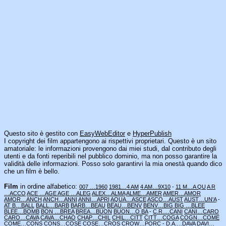
Questo sito è gestito con
EasyWebEditor
e
HyperPublish
I copyright dei film appartengono ai rispettivi proprietari. Questo è un sito
amatoriale: le informazioni provengono dai miei studi, dal contributo degli
utenti e da fonti reperibili nel pubblico dominio, ma non posso garantire la
validità delle informazioni. Posso solo garantirvi la mia onestà quando dico
che un film è bello.
Film
in ordine alfabetico:
007 …1960
1981…4 AM
4 AM…9X10
-
11 M…A QU
A R
…ACCO
ACE …AGE
AGE …ALEG
ALEX…ALMA
ALME…AMER
AMER…AMOR
AMOR…ANCH
ANCH…ANNI
ANNI…APRI
AQUA…ASCE
ASCO…AUST
AUST…UN'A
-
AT B…BALL
BALL…BARB
BARB…BEAU
BEAU…BENV
BENV…BIG
BIG …BLEE
BLEE…BOMB
BON …BREA
BREA…BUON
BUON…O BA
-
C.R.…CANI
CANI…CARO
CARO…CAVA
CAVA…CHAO
CHAP…CHIL
CHIL…CITT
CITT…COGA
COGN…COME
COME…CONS
CONS…COSE
COSE…CROS
CROW…PORC
-
D.A.…DAVA
DAVI…