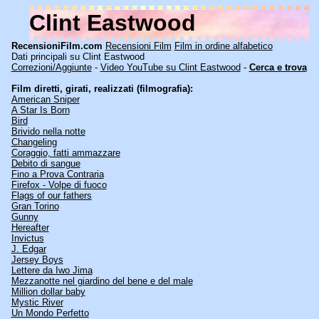
Clint Eastwood
RecensioniFilm.com
Recensioni Film
Film in ordine alfabetico
Dati principali su Clint Eastwood
Correzioni/Aggiunte
-
Video YouTube su Clint Eastwood
-
Cerca e trova
Film diretti, girati, realizzati (filmografia):
American Sniper
A Star Is Born
Bird
Brivido nella notte
Changeling
Coraggio, fatti ammazzare
Debito di sangue
Fino a Prova Contraria
Firefox - Volpe di fuoco
Flags of our fathers
Gran Torino
Gunny
Hereafter
Invictus
J. Edgar
Jersey Boys
Lettere da Iwo Jima
Mezzanotte nel giardino del bene e del male
Million dollar baby
Mystic River
Un Mondo Perfetto