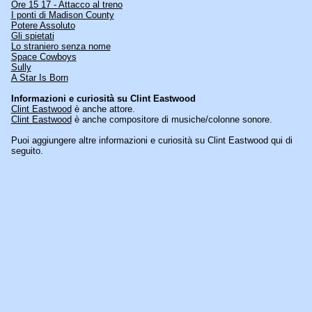
Ore 15 17 - Attacco al treno
I ponti di Madison County
Potere Assoluto
Gli spietati
Lo straniero senza nome
Space Cowboys
Sully
A Star Is Born
Informazioni e curiosità su
Clint Eastwood
Clint Eastwood
è anche attore.
Clint Eastwood
è anche compositore di musiche/colonne sonore.
[an error occurred while processing this directive]
Puoi aggiungere altre informazioni e curiosità su Clint Eastwood qui di
seguito.