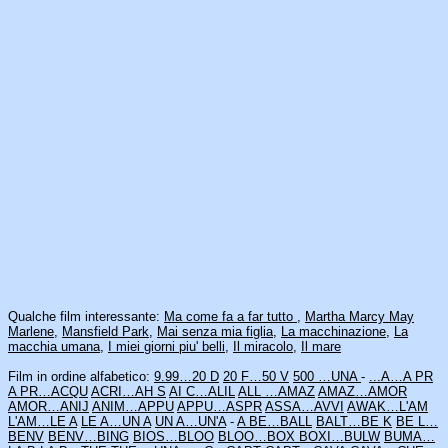
Qualche film interessante:
Ma come fa a far tutto
,
Martha Marcy May
Marlene
,
Mansfield Park
,
Mai senza mia figlia
,
La macchinazione
,
La
macchia umana
,
I miei giorni piu' belli
,
Il miracolo
,
Il mare
Film in ordine alfabetico:
9.99…20 D
20 F…50 V
500 …UNA
-
...A…A PR
A PR…ACQU
ACRI…AH S
AI C…ALIL
ALL …AMAZ
AMAZ…AMOR
AMOR…ANIJ
ANIM…APPU
APPU…ASPR
ASSA…AVVI
AWAK…L'AM
L'AM…LE A
LE A…UN A
UN A…UN'A
-
A BE…BALL
BALT…BE K
BE L…
BENV
BENV…BING
BIOS…BLOO
BLOO…BOX
BOXI…BULW
BUMA…