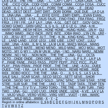
LA B
LA B…THE
THE …UNA
-
...C…CAPT
CAPT…CAVA
CAVA…CHE
CHE …CICO
CIDA…CODI
CODI…COMM
COMM…COSA
COSA…CUCC
CUOR…IL C
IL C…LA C
LA C…PORC
THE …UNA
-
...E…DEAD
DEAD…DEST
DEST…DIRT
DIRT…DORI
DORM…DUE
DUE …LA D
LA
D…UNA
UNA …UNA
-
...E…EFFE
EFFE…EMPI
EMPL…EVAN
EVAN…
L'ES
L'ES…UN'E
-
A FA…FAUS
FAUS…FINO
FINO…FRA
FRAG…FROZ
FRUI…I FR
I FR…LA F
LA F…UNA
-
A GL…GET
GET …GIOV
GIOV…
GOMO
GOMO…GRIN
GRIZ…IL G
IL G…LE G
LE G…UNA
-
A HI…
HARR
HARR…HESH
HESH…HONE
HONE…HUNG
HUNG…UN H
-
GLI
…IMMO
IMMO…INCO
INCR…INTE
INTE…IQBA
IRAQ…L'IN
L'IN…UN'I
-
I JO…JESU
JET …JOYF
JU T…THE
-
K.36…KING
KING…THE
-
A
LE…LAND
LAND…LEGE
LEGI…LIBE
LIBE…LONT
LONT…LULU
LUMI…UNA
-
A MA…IL M
IL M…LA M
LA M…MAES
MAGA…MANS
MANS…MATE
MATE…MENO
MENO…MILO
MIMZ…MO'J
MOLI…MO'T
MOTO…MY G
MY I…UN M
UN M…UNA
-
I NO…NARU
NARU…NEMM
NEMM…NO (
NO -…NON
NON …THE
THE …UNA
-
GLI …OCTA
OCTO…ONDE
ONDE…ORO
ORO …UN'O
-
O - …IL P
IL P…LA P
LA
P…PANE
PANE…PASS
PASS…PEPP
PEPP…PICC
PICC…PLAT
PLAY…PRAI
PRAN…PROF
PROF…THE
THE …UNE
-
A QU…QUEE
QUEE…THE
-
I RA…LA R
LA R…RAIN
RAIS…REMB
REMB…RIDE
RIDI…ROBO
ROCC…THE
THE …UNA
-
O - …IL S
IL S…LA S
LA S…
SALE
SALI…SCAR
SCAR…SECO
SECO…SETT
SEVE…SHOR
SHOR…SKOO
SKY …SOLO
SOLO…SPAC
SPAC…STAR
STAR…STRE
STRE…SUR
SUR …THE
THE …UNO
-
I TE…TADP
TAFA…TEMP
TEN
…THE
THE …TI V
TI V…TORO
TORQ…TRE
TRE …TURI
TURI…TWO
TWO …UNA
-
GLI …L'UO
L'UO…UNDE
UNDE…UZAK
-
A VE…LA V
LA
V…VAJO
VALD…VERO
VERO…VIRG
VIRT…VUOT
-
I WA…WARC
WARC…WILD
WILD…WWW
-
X
-
Y
-
Z
Registi in ordine alfabetico:
0..9
A
B
C
D
E
F
G
H
I
J
K
L
M
N
O
P
Q
R
S
T
U
V
W
X
Y
Z