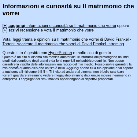
Informazioni e curiosità su Il matrimonio che
vorrei
[an error occurred while processing this directive]
[+] aggiungi
informazioni e curiosità su Il matrimonio che vorrei
oppure
[+] scrivi
recensione e vota Il matrimonio che vorrei
Vota, leggi trama e opinioni su Il matrimonio che vorrei di David Frankel
-
Torrent, scaricare Il matrimonio che vorrei di David Frankel, streming
Questo sito è gestito con
HyperPublish
e molto olio di gomito.
Questo è un sito di cinema film movies amatoriale: le informazioni provengono dai miei
studi, dal contributo degli utenti e da fonti reperibili nel pubblico dominio. Non posso
garantire la validità delle informazioni ma faccio del mio meglio. Posso inoltre garantirti la
mia onestà quando dico che un film è bello. Aggiungi anche tu la tua opinione e fai sapere
a tutti senza limiti come è il film! Ti invito ad andare al cinema, non è bello scaricare
torrent guardare streaming vedere megavideo striming divx emule movies nemmeno in
anteprima. I copyright dei film / movies appartengono ai rispettivi proprietari.