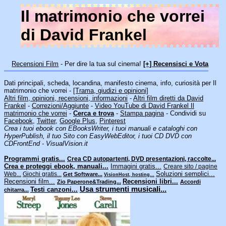
Il matrimonio che vorrei
di David Frankel
Recensioni Film
- Per dire la tua sul cinema!
[+] Recensisci e Vota
Dati principali, scheda, locandina, manifesto cinema, info, curiosità per Il
matrimonio che vorrei -
[Trama, giudizi e opinioni]
Altri film, opinioni, recensioni, informazioni
-
Altri film diretti da David
Frankel
-
Correzioni/Aggiunte
-
Video YouTube di David Frankel Il
matrimonio che vorrei
-
Cerca e trova
-
Stampa pagina
- Condividi su
Facebook
,
Twitter
,
Google Plus
,
Pinterest
Crea i tuoi ebook con EBooksWriter, i tuoi manuali e cataloghi con
HyperPublish, il tuo Sito con EasyWebEditor, i tuoi CD DVD con
CDFrontEnd - VisualVision.it
Programmi gratis...
Crea CD autopartenti, DVD presentazioni, raccolte...
Crea e proteggi ebook, manuali...
Immagini gratis...
Creare sito / pagine
Soluzioni semplici...
Web...
Giochi gratis...
Get Software...
VisionHost, hosting...
Recensioni film...
Recensioni libri...
Zio Paperone&Trading...
Accordi
Usa strumenti musicali...
Testi canzoni...
chitarra...