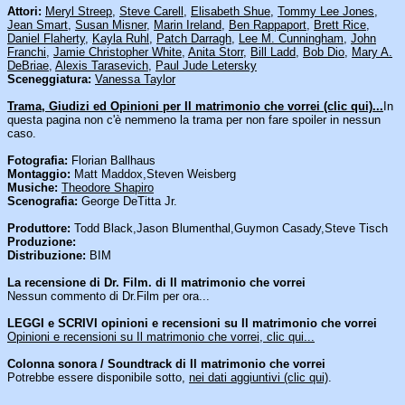
Attori:
Meryl Streep
,
Steve Carell
,
Elisabeth Shue
,
Tommy Lee Jones
,
Jean Smart
,
Susan Misner
,
Marin Ireland
,
Ben Rappaport
,
Brett Rice
,
Daniel Flaherty
,
Kayla Ruhl
,
Patch Darragh
,
Lee M. Cunningham
,
John
Franchi
,
Jamie Christopher White
,
Anita Storr
,
Bill Ladd
,
Bob Dio
,
Mary A.
DeBriae
,
Alexis Tarasevich
,
Paul Jude Letersky
Sceneggiatura:
Vanessa Taylor
Trama, Giudizi ed Opinioni per Il matrimonio che vorrei (clic qui)...
In
questa pagina non c'è nemmeno la trama per non fare spoiler in nessun
caso.
Fotografia:
Florian Ballhaus
Montaggio:
Matt Maddox,Steven Weisberg
Musiche:
Theodore Shapiro
Scenografia:
George DeTitta Jr.
Produttore:
Todd Black,Jason Blumenthal,Guymon Casady,Steve Tisch
Produzione:
Distribuzione:
BIM
La recensione di Dr. Film. di Il matrimonio che vorrei
Nessun commento di Dr.Film per ora...
LEGGI e SCRIVI opinioni e recensioni su Il matrimonio che vorrei
Opinioni e recensioni su Il matrimonio che vorrei, clic qui...
Colonna sonora / Soundtrack di Il matrimonio che vorrei
Potrebbe essere disponibile sotto,
nei dati aggiuntivi (clic qui)
.