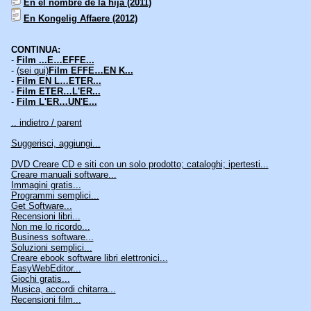
En el nombre de la hija (2011)
En Kongelig Affaere (2012)
CONTINUA:
-
Film ...E…EFFE...
-
(sei qui)
Film EFFE…EN K...
-
Film EN L…ETER...
-
Film ETER…L'ER...
-
Film L'ER…UN'E...
.. indietro / parent
Suggerisci, aggiungi...
DVD Creare CD e siti con un solo prodotto; cataloghi; ipertesti...
Creare manuali software...
Immagini gratis...
Programmi semplici...
Get Software...
Recensioni libri...
Non me lo ricordo...
Business software...
Soluzioni semplici...
Creare ebook software libri elettronici...
EasyWebEditor...
Giochi gratis...
Musica, accordi chitarra...
Recensioni film...