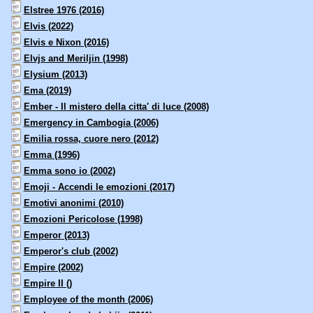
Elstree 1976 (2016)
Elvis (2022)
Elvis e Nixon (2016)
Elvjs and Meriljin (1998)
Elysium (2013)
Ema (2019)
Ember - Il mistero della citta' di luce (2008)
Emergency in Cambogia (2006)
Emilia rossa, cuore nero (2012)
Emma (1996)
Emma sono io (2002)
Emoji - Accendi le emozioni (2017)
Emotivi anonimi (2010)
Emozioni Pericolose (1998)
Emperor (2013)
Emperor's club (2002)
Empire (2002)
Empire II ()
Employee of the month (2006)