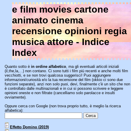
e film movies cartone
animato cinema
recensione opinioni regia
musica attore - Indice
Index
Quanto sotto è
in ordine alfabetico
, ma gli eventuali articoli iniziali
(il,the,la,...) non contano. Ci sono tutti i film più recenti e anche molti film
vecchiotti, e se non trovi qualcosa suggerisci! Puoi aggiungere
informazioni/curiosità e/o la tua recensione del film (okkio ci sono due
funzioni separate), anzi non solo puoi, devi, finalmente c'è un sito che non
è controllato dalle multinazionali e in cui si possono scrivere e leggere
opinioni oneste e non filtrate (cancelliamo solo parolacce e insulti
ovviamente).
Oppure cerca con Google (non trova proprio tutto, è meglio la ricerca
alfabetica):
Effetto Domino (2019)