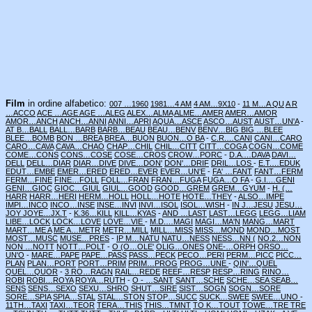
Film
in ordine alfabetico:
007 …1960
1981…4 AM
4 AM…9X10
-
11 M…A QU
A R
…ACCO
ACE …AGE
AGE …ALEG
ALEX…ALMA
ALME…AMER
AMER…AMOR
AMOR…ANCH
ANCH…ANNI
ANNI…APRI
AQUA…ASCE
ASCO…AUST
AUST…UN'A
-
AT B…BALL
BALL…BARB
BARB…BEAU
BEAU…BENV
BENV…BIG
BIG …BLEE
BLEE…BOMB
BON …BREA
BREA…BUON
BUON…O BA
-
C.R.…CANI
CANI…CARO
CARO…CAVA
CAVA…CHAO
CHAP…CHIL
CHIL…CITT
CITT…COGA
COGN…COME
COME…CONS
CONS…COSE
COSE…CROS
CROW…PORC
-
D.A.…DAVA
DAVI…
DELL
DELL…DIAR
DIAR…DIVE
DIVE…DON'
DON'…DRIF
DRIL…LOS
-
E.T.…EDUK
EDUT…EMBE
EMER…ERED
ERED…EVER
EVER…UN'E
-
FA' …FANT
FANT…FERM
FERM…FINE
FINE…FOLL
FOLL…FRAN
FRAN…FUGA
FUGA…O FA
-
G.I.…GENI
GENI…GIOC
GIOC…GIUL
GIUL…GOOD
GOOD…GREM
GREM…GYUM
-
H. (…
HARR
HARR…HERI
HERM…HOLL
HOLL…HOTE
HOTE…THEY
-
ALSO…IMPE
IMPI…INCO
INCO…INSE
INSE…INVI
INVI…ISOL
ISOL…WISH
-
IN J…JESU
JESU…
JOY
JOYE…JX.T
-
K.36…KILL
KILL…KYAS
-
AND …LAST
LAST…LEGG
LEGG…LIAM
LIBE…LOCK
LOCK…LOVE
LOVE…VIE
-
M.D.…MAGI
MAGI…MA'N
MANG…MART
MART…ME A
ME A…METR
METR…MILL
MILL…MISS
MISS…MOND
MOND…MOST
MOST…MUSC
MUSE…PRES
-
IP M…NATU
NATU…NESS
NESS…NN (
NO.2…NON
NON …NOTT
NOTT…POLT
-
O (O…OLE'
OLIG…ONES
ONE-…ORPH
ORSO…
UN'O
-
MARE…PAPE
PAPE…PASS
PASS…PECK
PECO…PERI
PERM…PICC
PICC…
PLAN
PLAN…PORT
PORT…PRIM
PRIM…PROG
PROG…UNE
-
QIN'…QUEL
QUEL…QUOR
-
3 RO…RAGN
RAIL…REDE
REEF…RESP
RESP…RING
RINO…
ROBI
ROBI…ROYA
ROYA…RUTH
-
O - …SANT
SANT…SCHE
SCHE…SEA
SEAB…
SENS
SENS…SEXO
SEXU…SHRO
SHUT…SIRE
SIST…SOGN
SOGN…SORE
SORE…SPIA
SPIA…STAL
STAL…STON
STOP…SUCC
SUCK…SWEE
SWEE…UNO
-
11TH…TAXI
TAXI…TEOR
TERA…THIS
THIS…TMNT
TO K…TOUT
TOWE…TRE
TRE