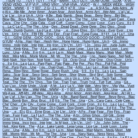
…TSUN
TU, …TUTT
TUTT…TYLE
-
BARR…ULTI
ULTI…UOMI
UOMI…UZAK
-
A VE…
VEND
VEND…VI P
VI P…VINO
VINY…VIVA
VIVA…VUOT
-
W. (…WEEK
WEEK…WISH
WISH…WWW
-
X
-
Y
007…2 Gi
-2 L…45 Y
47 R…Una
-
...a…A St
A Su…Adis
Admi…Al
p
Al p…Alle
Alle…Amer
Amer…Anam
Anar…Anot
Anot…Arms
Arri…Atte
Atte…L'al
L'al…
L'ar
L'ar…Un a
Un A…Un'a
-
A Be…Balz
Bamb…Beas
Beas…Benv
Benv…Birt
Bitc…
Blow
Blu…Boys
Boys…Buon
Buon…La b
La b…The
The…Una
-
Chi…Capt
Capt…Cava
Cava…Che
Che…Cida
Cida…Codi
Coff…Comp
Comu…Cose
Cose…Curs
Curu…Il c
Il
c…La C
La C…The
The…Una
-
Des…Dead
Dead…Dete
Dete…Disc
Diso…Doub
Doub…Dumb
Dumm…La d
La d…Una
-
...e…Egye
Ehre…En t
Enca…Ever
Ever…L'es
L'es…Un'e
-
A Fe…FBI
FBI…Fino
Fior…Fran
Fran…Fuga
Fuga…Il f
Il f…La f
La f…Una
-
G.I.…GENI
GENI…GIOC
GIOC…GIUL
GIUL…GOOD
GOOD…GREM
GREM…
GYUM
-
A Ha…Harr
Harr…Hesh
Hey…Hone
Hone…Hung
Hure…Un h
-
Gli…Immo
Immo…Inde
Inde…Inte
Inte…Iris
Iron…L'in
L'In…Un'i
-
I Jo…Jesu
Jet…Juda
Judg…The
-
Heli…Kimb
Kina…The
-
A Le…Lagu
Lais…Lege
Lege…Lice
Lie…Look
Loon…Lunc
Lunc…Una
-
A Ma…Il m
Il m…La m
La m…Magh
Magi…Manu
Manu…Matr
Matr…Mete
Metr…Mira
Mira…Monk
Monk…Mr.
Mr.…The
The…Una
-
I no…Napo
Napo…Nel
Nell…
Nigh
Nigh…Non
Non…Nott
Nott…Una
-
Gli…Octo
Ocul…One
One…Ossi
Oste…Un'o
-
o…Il p
Il p…La p
La p…Pani
Panj…Patc
Pate…Per
Per…Picc
Picc…Poli
Poli…Prid
Prid…Purp
Purs…Une
-
I qu…Quei
Quei…The
-
A Ro…La r
La r…Rais
Raja…Remo
Rena…Ring
Rino…Roge
Roge…Runn
Rush…Una
-
9.9…Il s
Il s…La s
La s…Sain
Saku…Scar
Scar…Seco
Seco…Sett
Seve…Shor
Show…Skyl
Skyl…Solv
Some…Spar
Spar…Star
Star…Stre
Stri…Susp
Susp…Un s
Un s…Uno
-
A Ta…Tach
Tad,…Teat
Teat…The
The…Thy
Thys…Top
Top…Tran
Tran…Trum
Trut…Tutt
Tutt…Una
-
Gli…
L'uo
L'uo…Unde
Unde…Uzak
-
A Ve…La v
La V…Vale
Vale…Veru
Very…Vita
Vita…Vuot
-
A Wa…War
War,…Wild
Wild…WWW
-
X
-
Y
007…20 s
200…50 v
500…Una
-
...a…A
Wa
A wa…Affl
Afri…Alfi
Algu…Alza
Ama,…Amor
Amor…Anim
Anim…Aqui
Arac…At t
At t…
L'ae
L'af…L'Ap
L'aq…The
The…Un'a
-
A Be…Band
Band…Beef
Beer…Beve
Beyo…Blac
Blac…Bomb
Bon…Bruc
Bruc…Il B
Il b…The
The…Una
-
Chi…Cara
Cara…Cele
Cele…
Che'
Cher…City
City…Come
Come…Cont
Cont…Crom
Cron…Il c
Il c…La c
La c…The
The…Una
-
Des…Dear
Dear…Di n
Diam…Dog
Dogm…Draq
Draw…Il d
Il d…The
The…
Una
-
...e…El c
El c…Erne
Eroe…L'er
L'er…Un'e
-
A Fe…Fear
Fear…Fire
Firs…Fran
Fran…Fuor
Fuor…La f
La F…The
The…Una
-
A Gi…Ghos
Ghos…Gli
Glit…Gree
Gree…Il g
Il g…The
The…Una
-
A Ha…Hatc
Hate…Hitc
Hitl…Hous
Hous…Un h
-
Gli…
Immo
Impa…Inco
Inco…Inte
Inte…Ip M
Ipot…L'in
L'in…Un'i
-
I Jo…John
John…The
-
Heli…King
Kink…The
-
A Le…Lake
Lamb…Lega
Lega…Lice
Lie…Look
Loon…Luna
Lunc…Una
-
A Ma…Il m
Il m…La m
La m…Main
Make…Marl
Marm…Medu
Meet…Mill
Mill…Moms
Mon…Mr.
Mr.…The
The…Una
-
I no…Naru
Naru…Ness
Ness…Noct
Noct…Not
Noth…Una
-
Gli…Off
Off…One
One…Out
Out…Un'o
-
o…Il p
Il p…La P
La